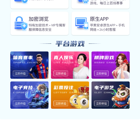
2、球队战术特点
除了基本的攻防体系外，上海海港还有其独特的战术
特点，这也为他们带来了巨大的胜利优势。首先，在
进攻方面，主教练注重边路突破和中路渗透结合，通
过灵活多变的位置换位来打乱对手的防守部署。这使
得他们能够根据比赛情况及时调整策略，从而保持攻
击效率。
其次，在控球方面，海港队往往能把握住比赛节奏。
他们善于通过细腻的小范围配合来控制球权，不断累
积进攻机会。在面对压力时，他们还能冷静处理，将
皮球安全地转移至安全区域，为下一波进攻做好准
备。
最后，心理素质也是决定这个球队战术成功的重要因