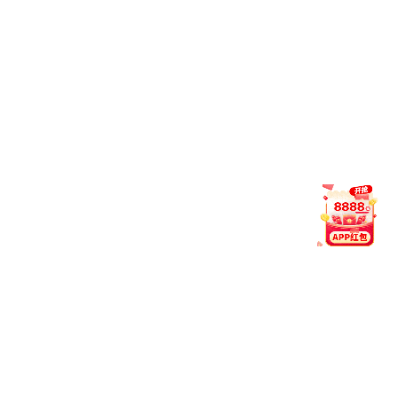
仅是数字上的提升，更反映出两者之间日益加剧竞争
关系的发展。
这样的历史背景为今后的对决奠定了基础，也使得每
一次交锋都充满悬念和期待。无论是现场观众还是电
视机前观看比赛的人，都被这种火药味十足的新老较
量所吸引。
4、未来发展趋势
展望未来，中国足球整体水平正在逐渐提高，各支球
队亦不甘示弱，相信上海海港与青岛西蓝鲸之间仍将
继续演绎更多精彩故事。在此背景下，我们可以预见
到双方将在技战术层面进行更深入、更复杂的发展，
以应对彼此日益增强的问题和挑战。