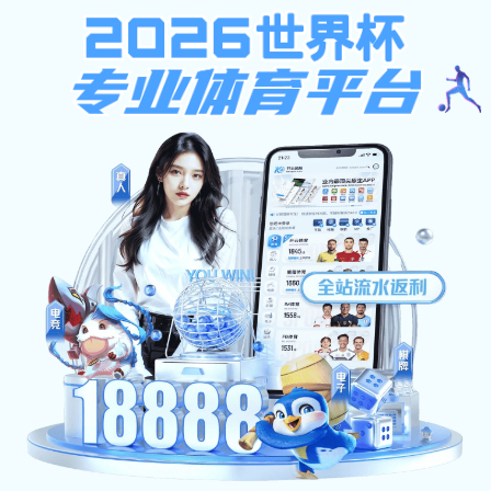
注册入口
全天更新 ·
世界杯购买入口
赛事实时同步
无论您身在何处，
世界杯购买入口APP
为您带来高
速、高清、稳定的观赛体验。
下载客户端
网页端访问