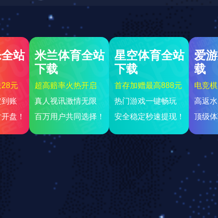
探讨。本文将从四个方面详细分析这一事件，包括双胞胎球员的
析以及未来的发展前景。
球员的影响力
并不算罕见，他们拥有相似的身体素质和运动天赋，这使得他们
下，双胞胎之间能够产生一种特殊的化学反应，使得球队在战术
往往可以相互补位，从而提升整个球队的竞争力。
奥萨尔和阿门经常通过彼此间默契的传球、跑动来创造机会。他
现战术上的变化。这种独特优势让他们成为对手难以防范的重要
员站到同一个舞台上时，必然会产生竞争关系。这种竞争虽然有
间微妙关系的不平衡。因此，在关注他们个人成就的时候，也要