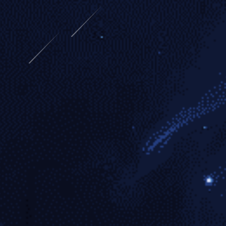
2、奥萨尔
作为本赛季最佳防守
通过迅速反应来进行
做出防备。
值得一提的是，奥萨
方核心球员的突破。
间。
此外，奥萨尔也十分
固。这种积极主动的
3、阿门的
尽管阿门最终未能入
中展现出了良好的竞