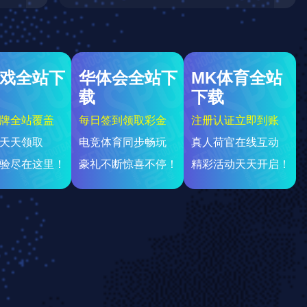
影响力、奥萨尔的防守
在比赛中的默契配合尤
执行上更加灵活。尤其
们不仅可以独立进行进
因素，并且也为他们各
助于提高个人表现，但
考虑到这种复杂的人际