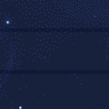
奥萨尔荣膺最佳防守一阵阿门遗憾无
2026-06-14 14:11
29 次阅读
首页
/
体育头条
季中，双胞胎对决成为了一个引人注目的话题，而奥萨尔在这场
，展现了他卓越的防守能力和领导才能。与之形成鲜明对比的是
入选最佳阵容。这一事件不仅吸引了球迷的关注，也引发了媒体