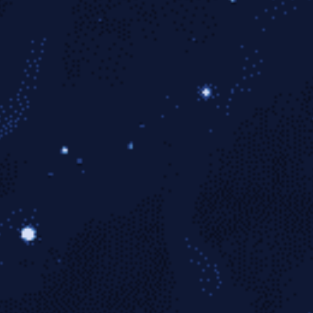
的防守技巧
阵容成员之一，奥萨尔展现出了极高水准的防守技巧。他善于预
有效拦截。此外，他在场上的阅读能力令人称道，总能把握住对
尔在身体对抗方面也具备显著优势。他凭借着强壮的体格和敏捷
同时，他还具备极高的一对一防守能力，可以有效限制身边任何
注重团队协作。在比赛中，他时常与队友保持沟通，通过不断提
信息交流，不仅增强了球队后卫线上的凝聚力，也为他赢得了教
表现评析
选最佳阵容，但他的整体表现仍然可圈可点。他作为球队的重要
技状态。无论是进攻还是防守，他都能够发挥出自己的实力，为