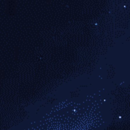
特别是在一些关键比
罚球稳定地为球队加
迷状态，使得他未能
除了技术层面的问题
得佳绩所带来的比较
4、未来的
随着赛季结束，两位
防守阵容这一荣誉，
状态，不断完善自身
至于阿门而言，这个
进行调整，加强体能
以彼此交流经验，共