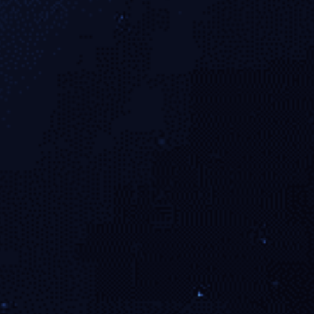
他们不仅有机会再次相
职业生涯的发展!
的个人表现在背后，是团
如何驾驭这种竞争关系
整和持续努力。希望他