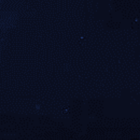
#3
#
家庭原因选择放弃江
双胞胎对决奥萨尔荣膺最佳防
守一阵
-23
推荐
2026-06-14
推荐