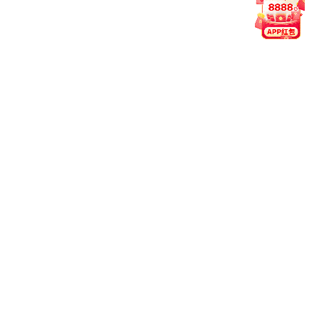
以避免因疲劳导致状态下滑。
其次，在战术层面上，可以考虑增加更多变化，让队
友主动参与策应。例如，通过多样化跑位和掩护，让
对方防守者难以聚焦于单一目标。这不仅可以帮助乔
治减轻压力，也能够激发全队其他成员参与进攻，提
高整体战斗力。
此外，加强心理辅导也是非常必要的一环。职业运动
员在高压环境下容易产生焦虑，因此通过专业心理辅
导来提高他们处理压力和挫折能力，将有助于提高他
们稳定性与持续输出能力。
4、总结与展望
综观整个赛事，对于像乔治这样的顶尖球员来说，上
半场亮眼发挥固然令人振奋，但如何保持这种状态却