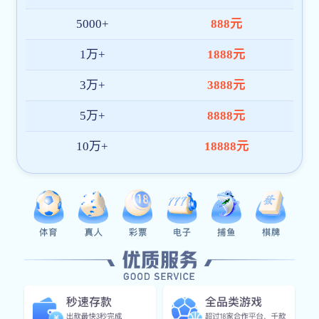
乔治在比赛初期展现了极佳的投篮手感，无论是三分
球还是突破上篮，他都能够精准命中。这种高效得分
不仅为球队建立了领先优势，也极大提升了队友们的
士气。他凭借着良好的身体素质和敏锐的判断力，在
防守者面前总能找到合适的出手机会，从而轻松得
分。
尤其是在比赛开局阶段，乔治通过快速转换和团队配
合，有效地撕开对方防线。他利用挡拆战术，频繁制
造出空位机会，不仅自己得分，还能吸引防守，为队
友创造机会。这样的表现无疑让教练和球迷们看到了
他的潜力与实力。
除了技术层面的高效外，心理因素也是乔治上半场表
现突出的一个重要原因。在比赛开始时，他充满自