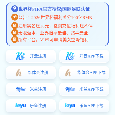
乔治半场表现起伏明显上半场高效
得分次节陷入低迷
2026-06-15 13:18
26 次阅读